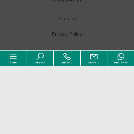
Sitemap
Privacy Policy
MENU
RICERCA
CHIAMACI
SCRIVICI
WHATSAPP
Codice
Des Services Di Di Edoardo
Via Ugo Foscolo, 48 - Martinsicuro (TE) - P.IVA
Home
01921320675
Contratto
Iscr CCIAA: TERAMO Num REA: 164208
Chi siamo
Qualsiasi
Vendita
Affitto
Copyright © 2026 - Powered by
Gestim
Immobili
[+]