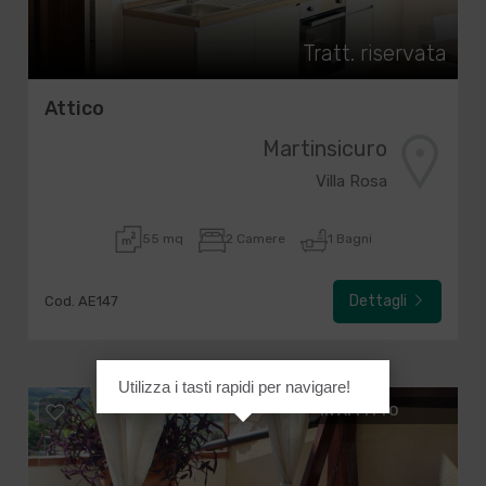
Tratt. riservata
Attico
Martinsicuro
Villa Rosa
55 mq
2 Camere
1 Bagni
Dettagli
Cod. AE147
Utilizza i tasti rapidi per navigare!
IN AFFITTO