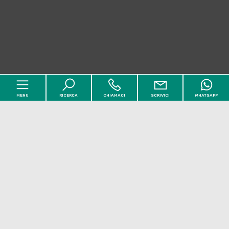
MENU
RICERCA
CHIAMACI
SCRIVICI
WHATSAPP
Codice
Home
Contratto
Chi siamo
Qualsiasi
Vendita
Affitto
Immobili
[+]