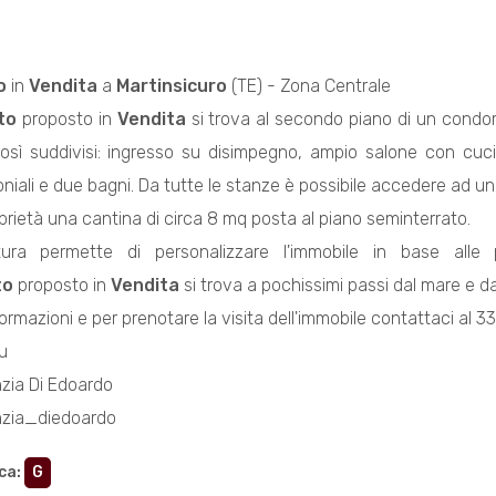
o
in
Vendita
a
Martinsicuro
(TE) - Zona Centrale
to
proposto in
Vendita
si trova al secondo piano di un condomi
osì suddivisi: ingresso su disimpegno, ampio salone con cuci
iali e due bagni. Da tutte le stanze è possibile accedere ad 
prietà una cantina di circa 8 mq posta al piano seminterrato.
tura permette di personalizzare l'immobile in base alle 
to
proposto in
Vendita
si trova a pochissimi passi dal mare e dal
ormazioni e per prenotare la visita dell'immobile contattaci al 3
u
zia Di Edoardo
nzia_diedoardo
ca
:
G