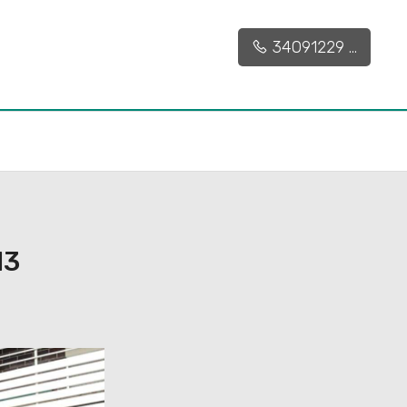
122 mq
2
2
34091229 ...
13