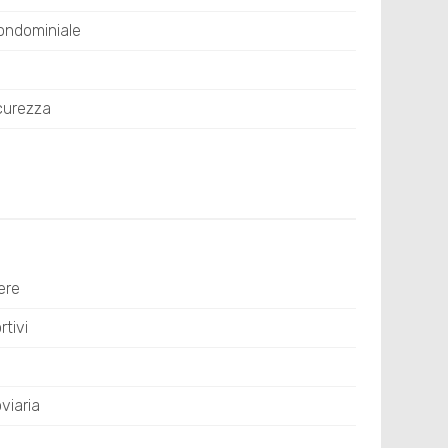
ondominiale
curezza
ere
tivi
viaria