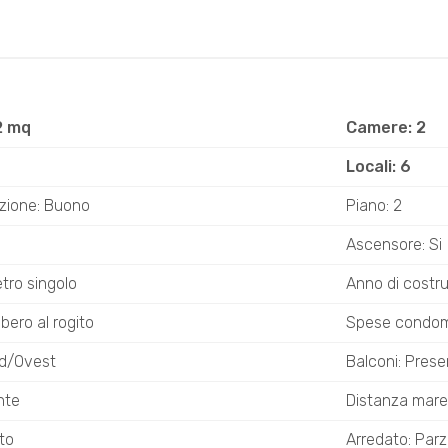
2 mq
Camere: 2
Locali: 6
zione: Buono
Piano: 2
Ascensore: Si
etro singolo
Anno di costr
ibero al rogito
Spese condomi
ud/Ovest
Balconi: Prese
nte
Distanza mare
to
Arredato: Par