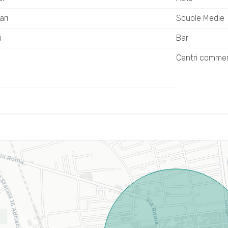
ari
Scuole Medie
i
Bar
Centri commerc