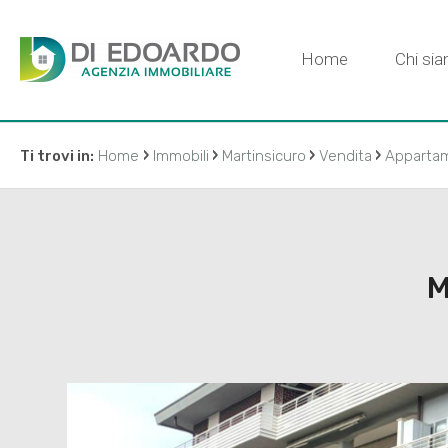
Home
Chi si
›
›
›
›
Ti trovi in:
Home
Immobili
Martinsicuro
Vendita
Apparta
M