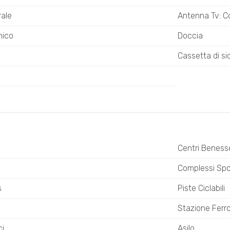
rale
Antenna Tv: C
nico
Doccia
Cassetta di si
Centri Beness
o
Complessi Spor
s
Piste Ciclabili
Stazione Ferro
ci
Asilo