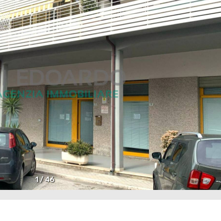
1
/
46