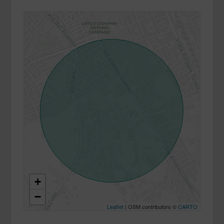
+
−
Leaflet
| OSM contributors ©
CARTO