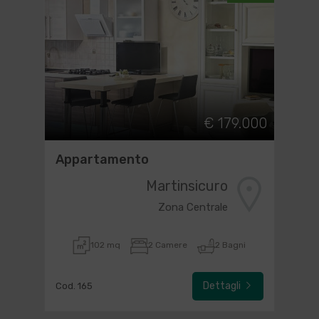
€ 179.000
Appartamento
Martinsicuro
Zona Centrale
102 mq
2 Camere
2 Bagni
Dettagli
Cod. 165