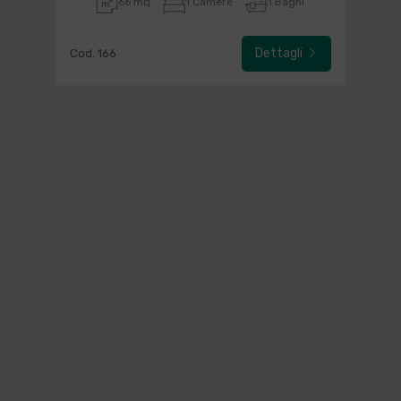
66 mq
1 Camere
1 Bagni
Dettagli
Cod. 166