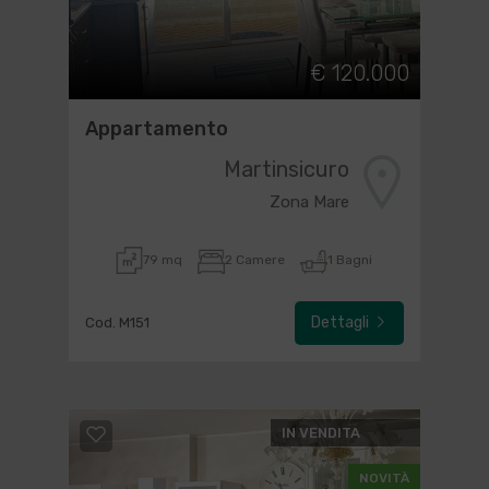
€ 120.000
Appartamento
Martinsicuro
Zona Mare
79 mq
2 Camere
1 Bagni
Dettagli
Cod. M151
IN VENDITA
NOVITÀ