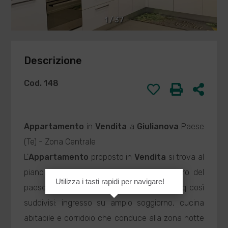
1
/
37
Descrizione
Cod. 148
Appartamento
in
Vendita
a
Giulianova
Paese
(Te) - Zona Centrale
L'
Appartamento
proposto in
Vendita
si trova al
piano terra di un condominio sito al centro del
Utilizza i tasti rapidi per navigare!
paese. La superficie totale è di circa 156 mq così
suddivisi: ingresso su ampio soggiorno, cucina
abitabile e corridoio che conduce alla zona notte