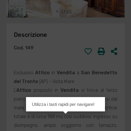
1
/
33
Descrizione
Cod. 149
Esclusivo
Attico
in
Vendita
a
San Benedetto
del Tronto
(AP) - Vista Mare
L'
Attico
proposto in
Vendita
si trova al terzo
piano di un condominio sito a pochissimi passi dal
Utilizza i tasti rapidi per navigare!
mare e da tutti i principali servizi. La superficie
totale è di circa 188 mq così suddivisi: ingresso su
disimpegno, ampio soggiorno con terrazzo,