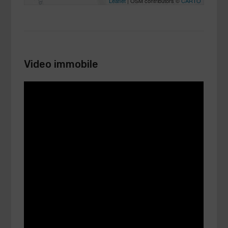
Leaflet
| OSM contributors ©
CARTO
Video immobile