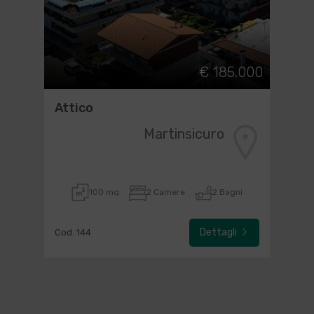
€ 185.000
Attico
Martinsicuro
100 mq
2 Camere
2 Bagni
Dettagli
Cod. 144