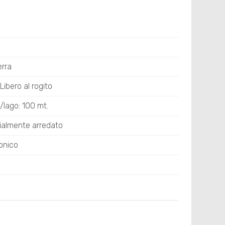
erra
Libero al rogito
/lago: 100 mt.
zialmente arredato
onico