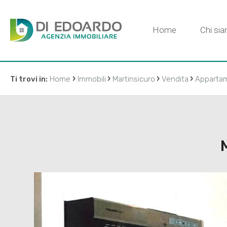
Home
Chi si
›
›
›
›
Ti trovi in:
Home
Immobili
Martinsicuro
Vendita
Apparta