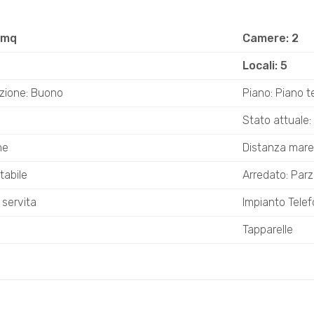
 mq
Camere: 2
Locali: 5
zione: Buono
Piano: Piano t
Stato attuale: 
ne
Distanza mare
tabile
Arredato: Par
 servita
Impianto Telef
Tapparelle