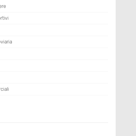
ere
tivi
viaria
iali