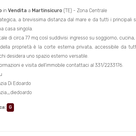
o
in
Vendita
a
Martinsicuro
(TE) - Zona Centrale
ategica, a brevissima distanza dal mare e da tutti i principali 
na casa singola.
tale di circa 77 mq così suddivisi: ingresso su soggiorno, cucin
della proprietà è la corte esterna privata, accessibile da tutt
 chi desidera uno spazio esterno versatile.
ormazioni e visita dell'immobile contattaci al 331/2233176.
u
zia Di Edoardo
nzia_diedoardo
ca
:
G