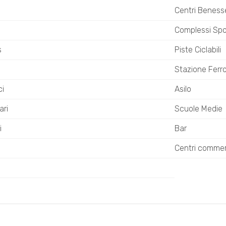
Centri Beness
o
Complessi Spor
s
Piste Ciclabili
Stazione Ferro
ci
Asilo
ari
Scuole Medie
i
Bar
Centri commerc