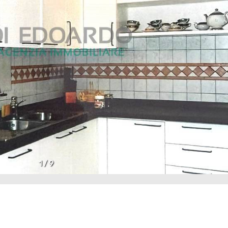
1
/
9