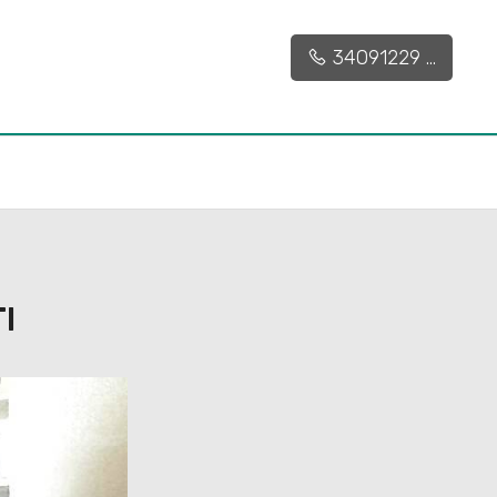
34091229 ...
I