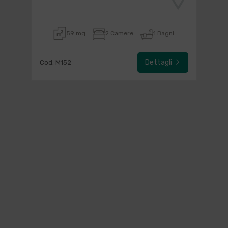
59 mq
2 Camere
1 Bagni
Dettagli
Cod. M152