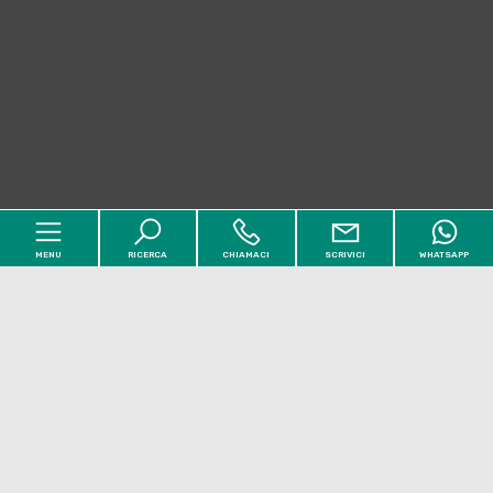
MENU
RICERCA
CHIAMACI
SCRIVICI
WHATSAPP
Codice
Home
Contratto
Chi siamo
Qualsiasi
Vendita
Affitto