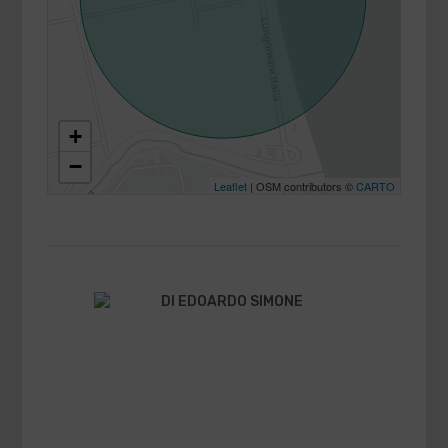
+
−
Leaflet
| OSM contributors ©
CARTO