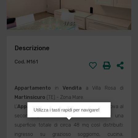
1
/
33
Descrizione
Cod. M161
Appartamento
in
Vendita
a Villa Rosa di
Martinsicuro
(TE) - Zona Mare.
L'
Appartamento
proposto in
Vendita
si trova al
Utilizza i tasti rapidi per navigare!
secondo piano di un condominio e ha una
superficie totale di circa 48 mq così distribuiti:
ingresso su grazioso soggiorno, cucina,